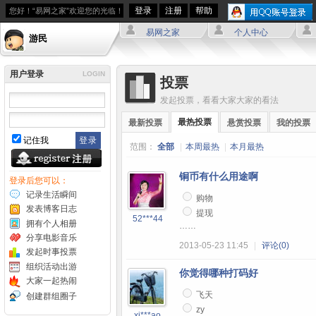
登录
注册
帮助
您好！“易网之家”欢迎您的光临！
易网之家
个人中心
游民
用户登录
LOGIN
投票
发起投票，看看大家大家的看法
最热投票
最新投票
悬赏投票
我的投票
记住我
范围：
全部
|
本周最热
|
本月最热
铜币有什么用途啊
登录后您可以：
记录生活瞬间
购物
发表博客日志
提现
52***44
拥有个人相册
……
分享电影音乐
2013-05-23 11:45
|
评论(0)
发起时事投票
组织活动出游
你觉得哪种打码好
大家一起热闹
飞天
创建群组圈子
zy
xi***ao