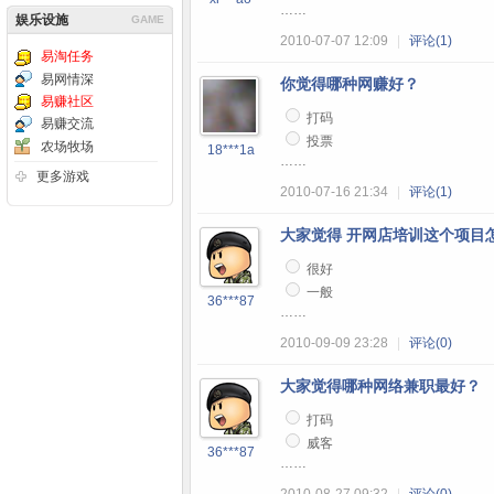
……
娱乐设施
GAME
2010-07-07 12:09
|
评论(1)
易淘任务
易网情深
你觉得哪种网赚好？
易赚社区
打码
易赚交流
投票
农场牧场
18***1a
……
更多游戏
2010-07-16 21:34
|
评论(1)
大家觉得 开网店培训这个项目
很好
一般
36***87
……
2010-09-09 23:28
|
评论(0)
大家觉得哪种网络兼职最好？
打码
威客
36***87
……