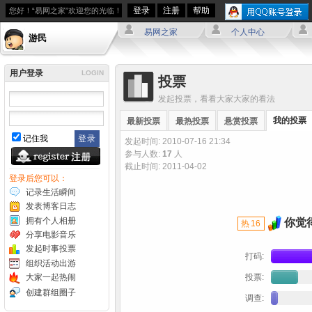
登录
注册
帮助
您好！“易网之家”欢迎您的光临！
易网之家
个人中心
游民
用户登录
LOGIN
投票
发起投票，看看大家大家的看法
我的投票
最新投票
最热投票
悬赏投票
记住我
发起时间: 2010-07-16 21:34
参与人数:
17
人
截止时间: 2011-04-02
登录后您可以：
记录生活瞬间
发表博客日志
拥有个人相册
你觉
热
16
[过期]
分享电影音乐
发起时事投票
打码:
组织活动出游
投票:
大家一起热闹
创建群组圈子
调查: