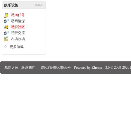
娱乐设施
GAME
易淘任务
易网情深
易赚社区
易赚交流
农场牧场
更多游戏
易网之家 -
联系我们
-
赣ICP备09008699号
Powered by
Ehome
3.0
© 2009-2026