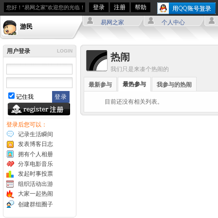
登录
注册
帮助
您好！“易网之家”欢迎您的光临！
易网之家
个人中心
游民
用户登录
LOGIN
热闹
我们只是来凑个热闹的
最热参与
最新参与
我参与的热闹
记住我
目前还没有相关列表。
登录后您可以：
记录生活瞬间
发表博客日志
拥有个人相册
分享电影音乐
发起时事投票
组织活动出游
大家一起热闹
创建群组圈子