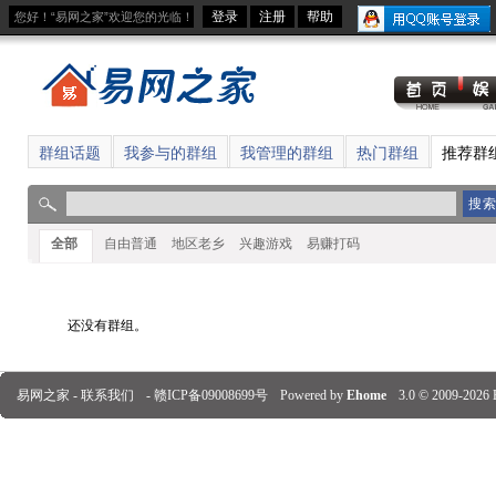
登录
注册
帮助
您好！“易网之家”欢迎您的光临！
群组话题
我参与的群组
我管理的群组
热门群组
推荐群
全部
自由普通
地区老乡
兴趣游戏
易赚打码
还没有群组。
易网之家 -
联系我们
-
赣ICP备09008699号
Powered by
Ehome
3.0
© 2009-2026