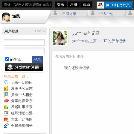
登录
注册
帮助
您好！“易网之家”欢迎您的光临！
易网之家
个人中心
游民
用户登录
LOGIN
yu***ma的记录
yu***ma的主页
»
TA的所有记录
按照发布时间排序
记住我
现在还没有记录。
登录后您可以：
记录生活瞬间
发表博客日志
拥有个人相册
分享电影音乐
发起时事投票
组织活动出游
大家一起热闹
创建群组圈子