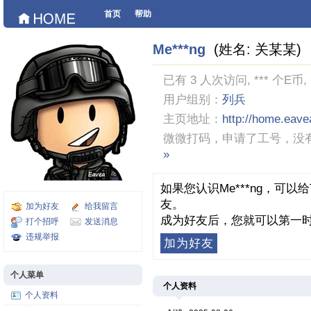
首页
帮助
Me***ng
(姓名: 关某某)
已有 3 人次访问, *** 个E币
用户组别：
列兵
主页地址：
http://home.eav
微微打码，申请了工号，没
»
如果您认识Me***ng，可
友。
加为好友
给我留言
成为好友后，您就可以第一时
打个招呼
发送消息
违规举报
加为好友
个人菜单
个人资料
个人资料