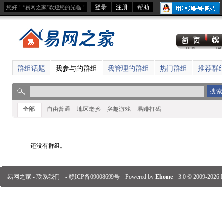
登录
注册
帮助
您好！“易网之家”欢迎您的光临！
群组话题
我参与的群组
我管理的群组
热门群组
推荐群
全部
自由普通
地区老乡
兴趣游戏
易赚打码
还没有群组。
易网之家 -
联系我们
-
赣ICP备09008699号
Powered by
Ehome
3.0
© 2009-2026